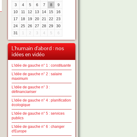
3
4
5
6
7
8
9
10
11
12
13
14
15
16
17
18
19
20
21
22
23
24
25
26
27
28
29
30
31
1
2
3
4
5
6
L'humain d'abord : nos
idées en vidéo
L'idée de gauche n° 1 : constituante
L'idée de gauche n° 2 : salaire
maximum
L'idée de gauche n° 3 :
définanciariser
L'idée de gauche n° 4 : planification
écologique
L'idée de gauche n° 5 : services
publics
L'idée de gauche n° 6 : changer
d'Europe