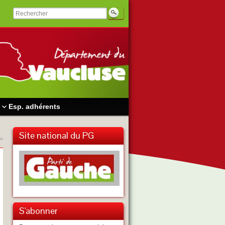
Esp. adhérents
Site national du PG
»
S'abonner