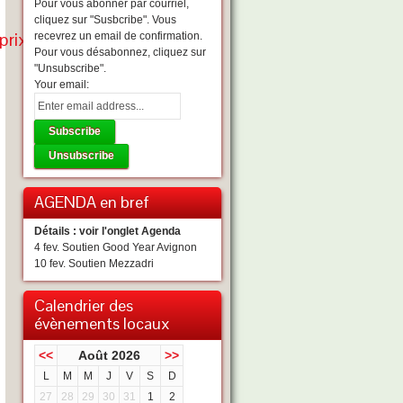
Pour vous abonner par courriel,
cliquez sur "Susbcribe". Vous
prix-
recevrez un email de confirmation.
Pour vous désabonnez, cliquez sur
"Unsubscribe".
Your email:
AGENDA en bref
Détails : voir l'onglet Agenda
4 fev. Soutien Good Year Avignon
10 fev. Soutien Mezzadri
Calendrier des
évènements locaux
<<
Août 2026
>>
L
M
M
J
V
S
D
27
28
29
30
31
1
2