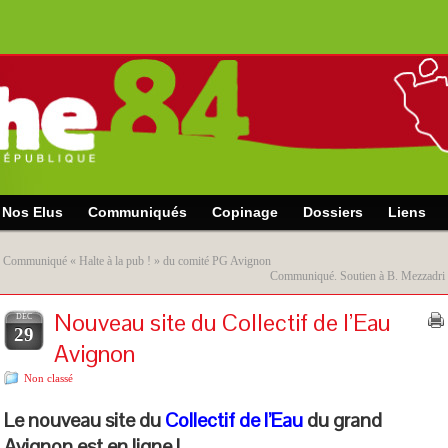
Nos Elus
Communiqués
Copinage
Dossiers
Liens
«
Communiqué « Halte à la pub ! » du comité PG Avignon
Communiqué. Soutien à B. Mezzadri
Nouveau site du Collectif de l’Eau
DÉC
29
Avignon
Non classé
Le nouveau site du
Collectif de l’Eau
du grand
Avignon est en ligne !