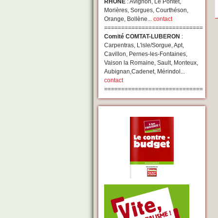
RHONE
: Avignon, Le Pontet,
Morières, Sorgues, Courthéson,
Orange, Bollène...
contact
=============================
Comité COMTAT-LUBERON
:
Carpentras, L'isle/Sorgue, Apt,
Cavillon, Pernes-les-Fontaines,
Vaison la Romaine, Sault, Monteux,
Aubignan,Cadenet, Mérindol...
contact
=============================