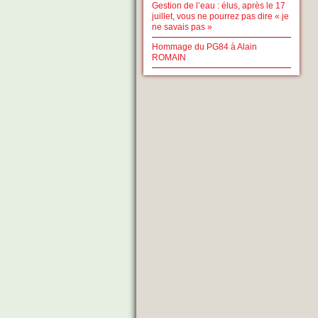
Gestion de l’eau : élus, après le 17
juillet, vous ne pourrez pas dire « je
ne savais pas »
Hommage du PG84 à Alain
ROMAIN