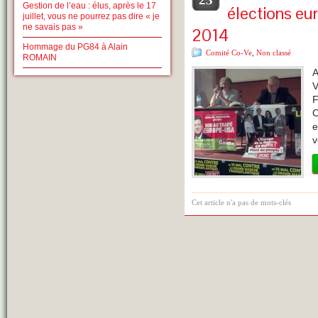
Gestion de l’eau : élus, après le 17
élections eu
juillet, vous ne pourrez pas dire « je
ne savais pas »
2014
Hommage du PG84 à Alain
Comité Co-Ve
,
Non classé
ROMAIN
A
V
F
C
e
v
Cet article n'a pas de mots-clés