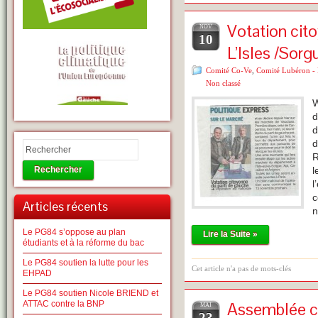
Votation cit
NOV
10
L’Isles /Sorg
Comité Co-Ve
,
Comité Lubéron - 
Non classé
W
d
d
d
R
Rechercher
l
l
c
Articles récents
Le PG84 s’oppose au plan
Lire la Suite »
étudiants et à la réforme du bac
Le PG84 soutien la lutte pour les
Cet article n'a pas de mots-clés
EHPAD
Le PG84 soutien Nicole BRIEND et
Assemblée ci
ATTAC contre la BNP
MAI
23