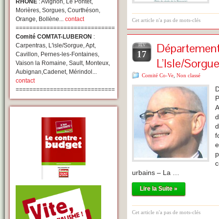
RHONE
: Avignon, Le Pontet,
Morières, Sorgues, Courthéson,
Orange, Bollène...
contact
Cet article n'a pas de mots-clés
=============================
Comité COMTAT-LUBERON
:
Département
Carpentras, L'isle/Sorgue, Apt,
FÉV
17
Cavillon, Pernes-les-Fontaines,
L’Isle/Sorgu
Vaison la Romaine, Sault, Monteux,
Aubignan,Cadenet, Mérindol...
Comité Co-Ve
,
Non classé
contact
D
=============================
P
A
d
d
f
e
p
c
urbains – La …
Lire la Suite »
Cet article n'a pas de mots-clés