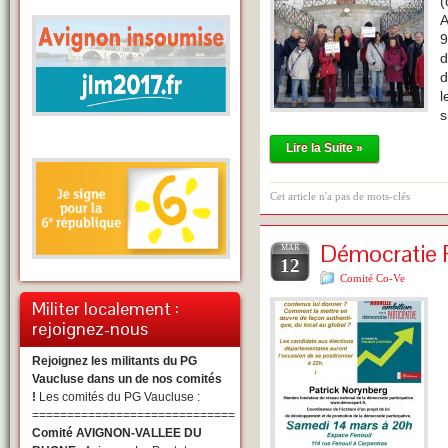
(
A
9
d
d
l
s
Lire la Suite »
Cet article n'a pas de mots-clés
Démocratie P
MAR
12
Comité Co-Ve
Militer localement :
rejoignez-nous
Rejoignez les militants du PG
Vaucluse dans un de nos comités
!
Les comités du PG Vaucluse :
=============================
Comité AVIGNON-VALLEE DU