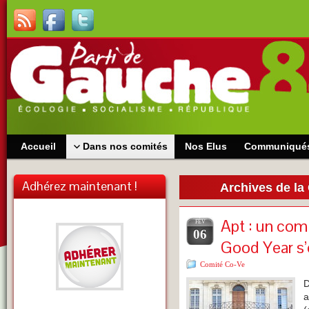
Accueil
Dans nos comités
Nos Elus
Communiqué
Adhérez maintenant !
Archives de la
Apt : un comi
FÉV
06
Good Year s’
Comité Co-Ve
D
a