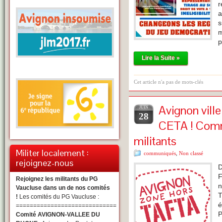
r
a
s
m
p
Lire la Suite »
Cet article n'a pas de mots-clés
Avignon vil
JUIN
28
CETA ! Com
militants
Militer localement :
communiqués
,
Non classé
rejoignez-nous
D
F
Rejoignez les militants du PG
n
Vaucluse dans un de nos comités
T
!
Les comités du PG Vaucluse :
é
=============================
P
Comité AVIGNON-VALLEE DU