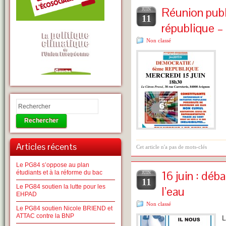
Réunion pub
JUIN
11
république –
Non classé
Rechercher
Articles récents
Cet article n'a pas de mots-clés
Le PG84 s’oppose au plan
16 juin : déb
étudiants et à la réforme du bac
JUIN
11
Le PG84 soutien la lutte pour les
l’eau
EHPAD
Non classé
Le PG84 soutien Nicole BRIEND et
ATTAC contre la BNP
L