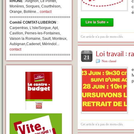
RHONE
: Avignon, Le Pontet,
c
Morières, Sorgues, Courthéson,
c
Orange, Bollène...
contact
é
=============================
Lire la Suite »
Comité COMTAT-LUBERON
:
Carpentras, L'isle/Sorgue, Apt,
Cavillon, Pernes-les-Fontaines,
Cet article n'a pas de mots-clés
Vaison la Romaine, Sault, Monteux,
Aubignan,Cadenet, Mérindol...
contact
Loi travail :
JUIN
=============================
21
Non classé
e
p
Cet article n'a pas de mots-clés