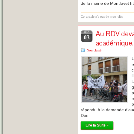
de la mairie de Montfavet htt
Cet article n'a pas de mots-clés
Au RDV devan
JUIN
03
académique.
Non classé
U
r
c
l
l
g
p
m
p
répondu à la demande d’aud
Des …
Lire la Suite »