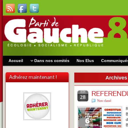
Accueil
Dans nos comités
Nos Elus
Communiqué
Adhérez maintenant !
Archives
REFEREND
JUIN
28
Non classé
R
B
d
B