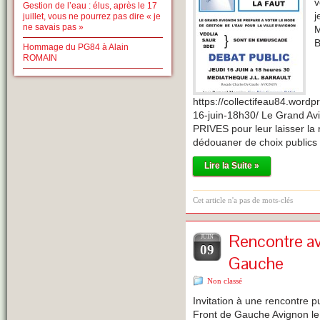
v
Gestion de l’eau : élus, après le 17
j
juillet, vous ne pourrez pas dire « je
ne savais pas »
M
Hommage du PG84 à Alain
ROMAIN
https://collectifeau84.word
16-juin-18h30/ Le Grand Avig
PRIVES pour leur laisser la r
dédouaner de choix publics
Lire la Suite »
Cet article n'a pas de mots-clés
Rencontre av
JUIN
09
Gauche
Non classé
Invitation à une rencontre pu
Front de Gauche Avignon le 