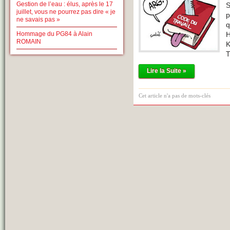
Gestion de l’eau : élus, après le 17
S
juillet, vous ne pourrez pas dire « je
p
ne savais pas »
q
Hommage du PG84 à Alain
H
ROMAIN
K
T
Lire la Suite »
Cet article n'a pas de mots-clés