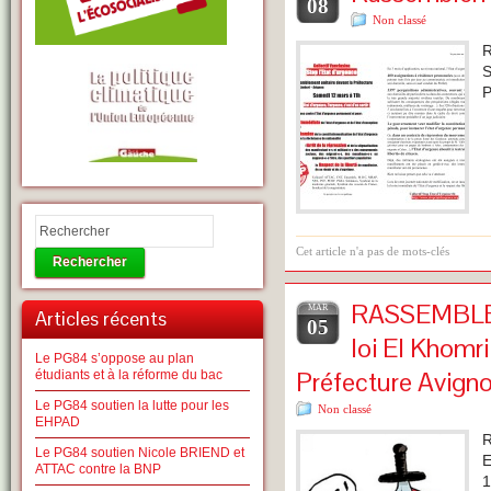
08
Non classé
R
S
P
Cet article n'a pas de mots-clés
Rechercher
RASSEMBLEM
MAR
Articles récents
05
loi El Khomr
Le PG84 s’oppose au plan
Préfecture Avign
étudiants et à la réforme du bac
Le PG84 soutien la lutte pour les
Non classé
EHPAD
R
Le PG84 soutien Nicole BRIEND et
E
ATTAC contre la BNP
1