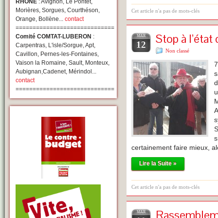
RHONE
: Avignon, Le Pontet,
Morières, Sorgues, Courthéson,
Cet article n'a pas de mots-clés
Orange, Bollène...
contact
=============================
Stop à l’état
Comité COMTAT-LUBERON
:
MAR
12
Carpentras, L'isle/Sorgue, Apt,
Non classé
Cavillon, Pernes-les-Fontaines,
Vaison la Romaine, Sault, Monteux,
7
Aubignan,Cadenet, Mérindol...
s
contact
d
=============================
u
M
A
s
S
s
certainement faire mieux, a
Lire la Suite »
Cet article n'a pas de mots-clés
Rassemblemen
MAR