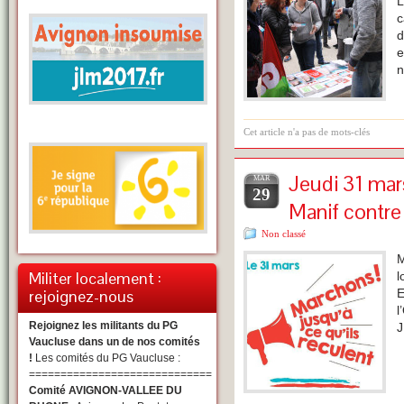
L
c
d
e
n
Cet article n'a pas de mots-clés
Jeudi 31 mars
MAR
29
Manif contre 
Non classé
M
Militer localement :
l
rejoignez-nous
E
l
Rejoignez les militants du PG
J
Vaucluse dans un de nos comités
!
Les comités du PG Vaucluse :
=============================
Comité AVIGNON-VALLEE DU