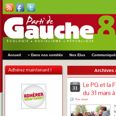
Accueil
Dans nos comités
Nos Elus
Communiqué
Adhérez maintenant !
Archives 
Le PG et la 
MAR
31
du 31 mars à
Non classé
7
l