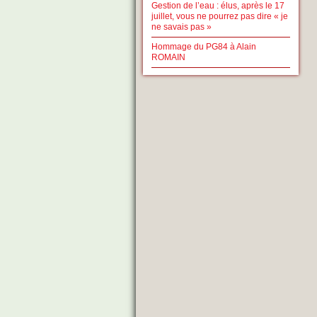
Gestion de l’eau : élus, après le 17
juillet, vous ne pourrez pas dire « je
ne savais pas »
Hommage du PG84 à Alain
ROMAIN