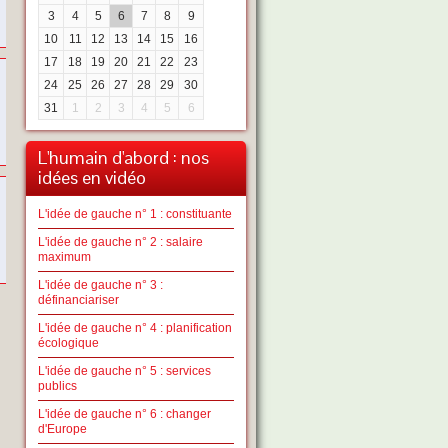
3
4
5
6
7
8
9
10
11
12
13
14
15
16
17
18
19
20
21
22
23
24
25
26
27
28
29
30
31
1
2
3
4
5
6
L'humain d'abord : nos
idées en vidéo
L'idée de gauche n° 1 : constituante
L'idée de gauche n° 2 : salaire
maximum
L'idée de gauche n° 3 :
définanciariser
L'idée de gauche n° 4 : planification
écologique
L'idée de gauche n° 5 : services
publics
L'idée de gauche n° 6 : changer
d'Europe