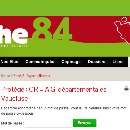
Nos Elus
Communiqués
Copinage
Dossiers
Liens
 Retour à
Protégé : Espace adhérents
Protégé : CR – A.G. départementales
Vaucluse
Cet article est protégé par un mot de passe. Pour le lire, veuillez saisir votre mot
de passe ci-dessous :
Mot de passe :