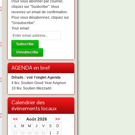
Pour vous abonner par courriel,
cliquez sur "Susbcribe". Vous
recevrez un email de confirmation.
Pour vous désabonnez, cliquez sur
"Unsubscribe".
Your email:
AGENDA en bref
Détails : voir l'onglet Agenda
4 fev. Soutien Good Year Avignon
10 fev. Soutien Mezzadri
Calendrier des
évènements locaux
<<
Août 2026
>>
L
M
M
J
V
S
D
27
28
29
30
31
1
2