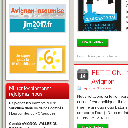
c
C
l
c
r
p
Lire la Suite »
Cet article n'a pas de mots-clés
PETITION : r
NOV
14
Avignon
Militer localement :
copinage
,
Non classé
rejoignez-nous
Nous relayons ici le lien vers 
collectif est apolitique. Il n
Rejoignez les militants du PG
(même si nous nous bâtons 
Vaucluse dans un de nos comités
concerne l’eau). Nous ne fa
!
Les comités du PG Vaucluse :
!! ENVOYEZ à 10 …
=============================
Comité AVIGNON-VALLEE DU
Lire la Suite »