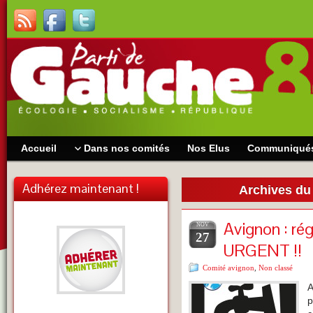
Accueil
Dans nos comités
Nos Elus
Communiqué
Adhérez maintenant !
Archives du
Avignon : rég
NOV
27
URGENT !!
Comité avignon
,
Non classé
A
p