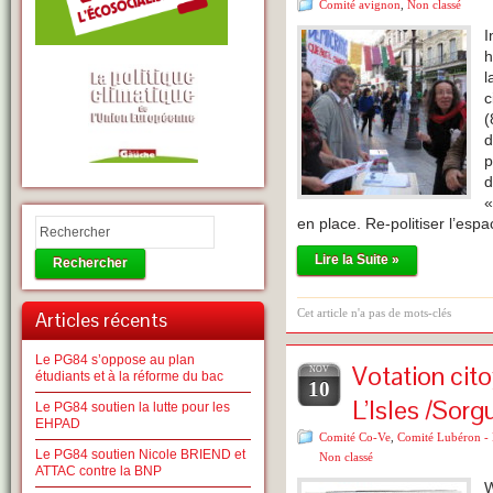
Comité avignon
,
Non classé
I
h
l
c
(
d
p
d
«
en place. Re-politiser l’esp
Lire la Suite »
Rechercher
Cet article n'a pas de mots-clés
Articles récents
Le PG84 s’oppose au plan
Votation cit
NOV
étudiants et à la réforme du bac
10
L’Isles /Sorg
Le PG84 soutien la lutte pour les
EHPAD
Comité Co-Ve
,
Comité Lubéron - 
Le PG84 soutien Nicole BRIEND et
Non classé
ATTAC contre la BNP
W