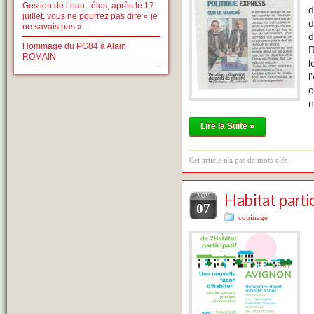
Gestion de l’eau : élus, après le 17
d
juillet, vous ne pourrez pas dire « je
d
ne savais pas »
d
Hommage du PG84 à Alain
R
ROMAIN
l
l
c
Lire la Suite »
Cet article n'a pas de mots-clés
Habitat parti
NOV
07
copinage