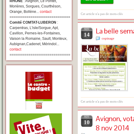
RHONE
: Avignon, Le Pontet,
Morières, Sorgues, Courthéson,
Orange, Bollène...
contact
Cet article n'a pas de mots-clés
=============================
Comité COMTAT-LUBERON
:
Carpentras, L'isle/Sorgue, Apt,
La belle sem
NOV
Cavillon, Pernes-les-Fontaines,
14
Vaison la Romaine, Sault, Monteux,
copinage
Aubignan,Cadenet, Mérindol...
contact
=============================
Cet article n'a pas de mots-clés
Avignon, vot
NOV
10
8 nov 2014