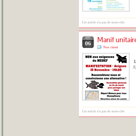
Cet article n'a pas de mots-clés
Manif unitai
NOV
06
Non classé
M
1
l
Cet article n'a pas de mots-clés