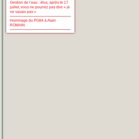
Gestion de l’eau : élus, après le 17
juillet, vous ne pourrez pas dire « je
ne savais pas »
Hommage du PG84 à Alain
ROMAIN