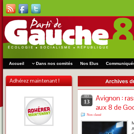
Accueil
Dans nos comités
Nos Elus
Communiqué
Adhérez maintenant !
Archives d
Avignon : ra
OCT
13
aux 8 de Go
Non classé
M