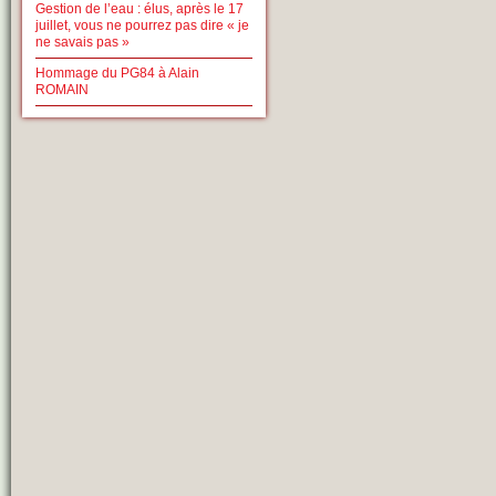
Gestion de l’eau : élus, après le 17
juillet, vous ne pourrez pas dire « je
ne savais pas »
Hommage du PG84 à Alain
ROMAIN