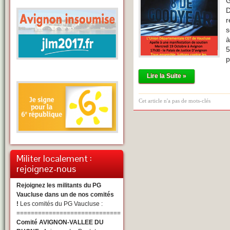
G
r
s
a
5
p
Lire la Suite »
Cet article n'a pas de mots-clés
Militer localement :
rejoignez-nous
Rejoignez les militants du PG
Vaucluse dans un de nos comités
!
Les comités du PG Vaucluse :
=============================
Comité AVIGNON-VALLEE DU