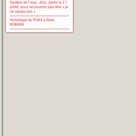
Gestion de l’eau : élus, après le 17
juillet, vous ne pourrez pas dire « je
ne savais pas »
Hommage du PG84 à Alain
ROMAIN