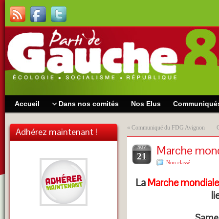
Accueil
Dans nos comités
Nos Elus
Communiqué
«
Communiqué du FDG Avignon
Adhérez maintenant !
Marche mondi
NOV
21
Non classé
La
Marche mondiale 
l
Same