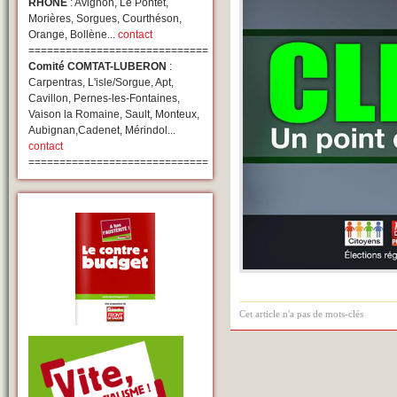
RHONE
: Avignon, Le Pontet,
Morières, Sorgues, Courthéson,
Orange, Bollène...
contact
=============================
Comité COMTAT-LUBERON
:
Carpentras, L'isle/Sorgue, Apt,
Cavillon, Pernes-les-Fontaines,
Vaison la Romaine, Sault, Monteux,
Aubignan,Cadenet, Mérindol...
contact
=============================
Cet article n'a pas de mots-clés