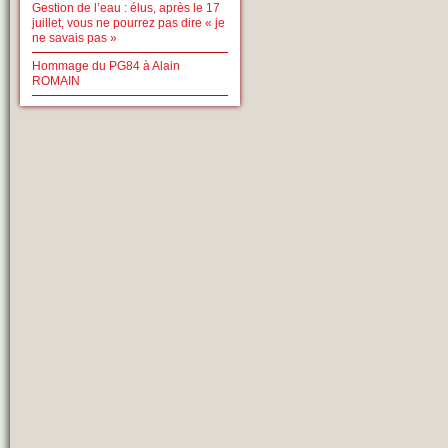
Gestion de l’eau : élus, après le 17
juillet, vous ne pourrez pas dire « je
ne savais pas »
Hommage du PG84 à Alain
ROMAIN