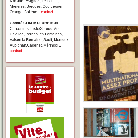
RHONE
: Avignon, Le Pontet,
Morières, Sorgues, Courthéson,
Orange, Bollène...
contact
=============================
Comité COMTAT-LUBERON
:
Carpentras, L'isle/Sorgue, Apt,
Cavillon, Pernes-les-Fontaines,
Vaison la Romaine, Sault, Monteux,
Aubignan,Cadenet, Mérindol...
contact
=============================