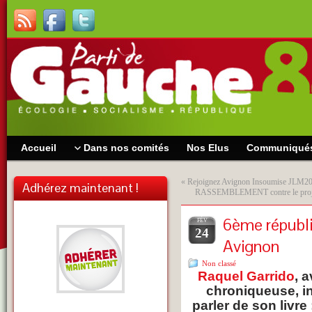
Accueil
Dans nos comités
Nos Elus
Communiqué
«
Rejoignez Avignon Insoumise JLM2
Adhérez maintenant !
RASSEMBLEMENT contre le projet 
6ème républi
FÉV
24
Avignon
Non classé
Raquel Garrido
, 
chroniqueuse, in
parler de son livre