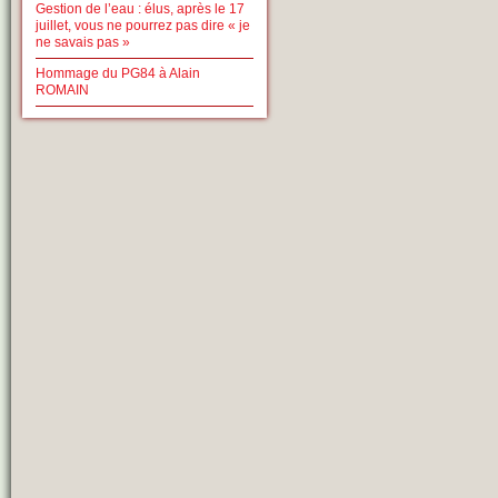
Gestion de l’eau : élus, après le 17
juillet, vous ne pourrez pas dire « je
ne savais pas »
Hommage du PG84 à Alain
ROMAIN