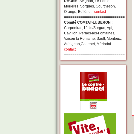
RHONE
: Avignon, Le Pontet,
Morières, Sorgues, Courthéson,
Orange, Bollène...
contact
=============================
Comité COMTAT-LUBERON
:
Carpentras, L'isle/Sorgue, Apt,
Cavillon, Pernes-les-Fontaines,
Vaison la Romaine, Sault, Monteux,
Aubignan,Cadenet, Mérindol...
contact
=============================