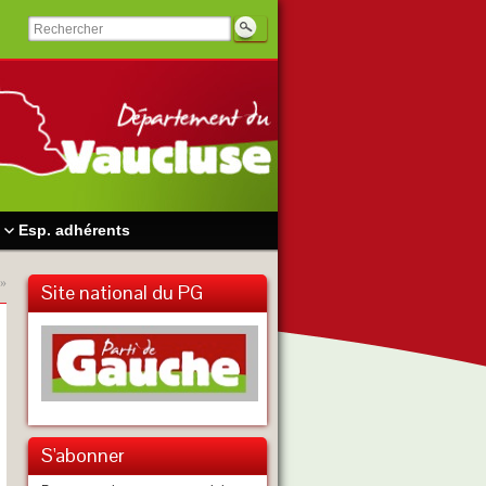
Esp. adhérents
»
Site national du PG
S'abonner