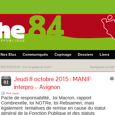
Nos Elus
Communiqués
Copinage
Dossiers
Liens
«
REGIONALES : et si on parlait du fond ?
Enseignants en lutte
Jeudi 8 octobre 2015 : MANIF
OCT
01
interpro – Avignon
Non classé
Pacte de responsabilité, loi Macron, rapport
Combrexelle, loi NOTRe, loi Rebsamen, mais
également tentatives de remise en cause du statut
général de la Fonction Publique et des statuts