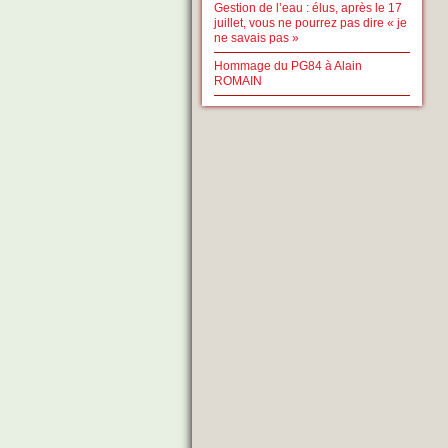
Gestion de l’eau : élus, après le 17
juillet, vous ne pourrez pas dire « je
ne savais pas »
Hommage du PG84 à Alain
ROMAIN