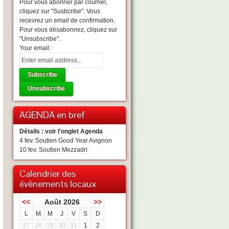
Pour vous abonner par courriel,
cliquez sur "Susbcribe". Vous
recevrez un email de confirmation.
Pour vous désabonnez, cliquez sur
"Unsubscribe".
Your email:
AGENDA en bref
Détails : voir l'onglet Agenda
4 fev. Soutien Good Year Avignon
10 fev. Soutien Mezzadri
Calendrier des
évènements locaux
<<
Août 2026
>>
L
M
M
J
V
S
D
27
28
29
30
31
1
2