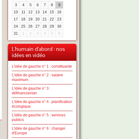
3
4
5
6
7
8
9
10
11
12
13
14
15
16
17
18
19
20
21
22
23
24
25
26
27
28
29
30
31
1
2
3
4
5
6
L'humain d'abord : nos
idées en vidéo
L'idée de gauche n° 1 : constituante
L'idée de gauche n° 2 : salaire
maximum
L'idée de gauche n° 3 :
définanciariser
L'idée de gauche n° 4 : planification
écologique
L'idée de gauche n° 5 : services
publics
L'idée de gauche n° 6 : changer
d'Europe